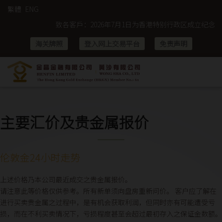
繁體
ENG
致各客戶：2026年7月1日为香港特别行政区成立纪念日假期及
海关牌照
登入网上交易平台
免责声明
主要汇价及贵金属报价
伦敦金24小时走势
上述价格乃本公司最近成交之贵金属报价。
请注意此等价格仅供参考。所有新单须向盘房重新问价。 客户应了解在
进行买卖贵金属之过程中，是有机会获取利润，但同时亦有可能遭受亏
损，而在不利买卖情况下，亏损程度甚至会超过最初存入之保证金数额。